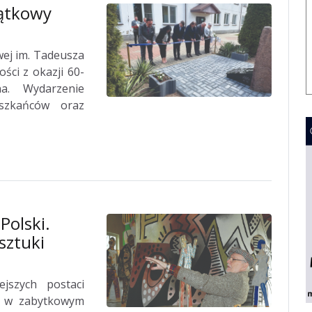
jątkowy
wej im. Tadeusza
ści z okazji 60-
na. Wydarzenie
eszkańców oraz
Polski.
sztuki
jszych postaci
ie w zabytkowym