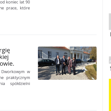
od koniec lat 90
ne prace, które
rgię
kiej
dowie.
e Dworkowym w
one praktycznym
ia spółdzielni