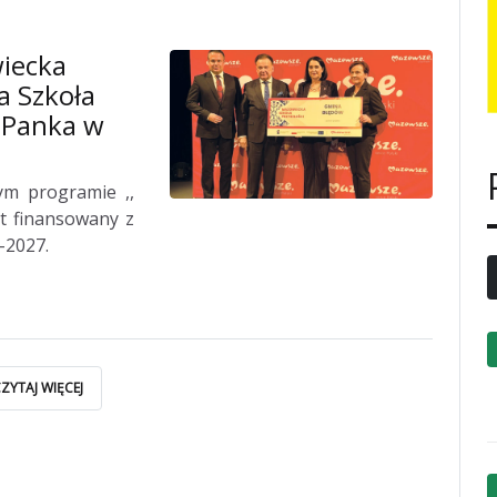
wiecka
na Szkoła
 Panka w
ym programie ,,
st finansowany z
-2027.
ZYTAJ WIĘCEJ