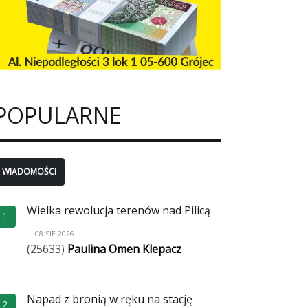
POPULARNE
WIADOMOŚCI
Wielka rewolucja terenów nad Pilicą
1
08.SIE.2026
(25633)
Paulina Omen Klepacz
Napad z bronią w ręku na stację
2