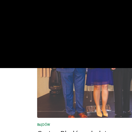
BŁĘDÓW