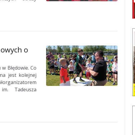
jowych o
u w Błędowie. Co
a jest kolejnej
ółorganizatorem
 im. Tadeusza