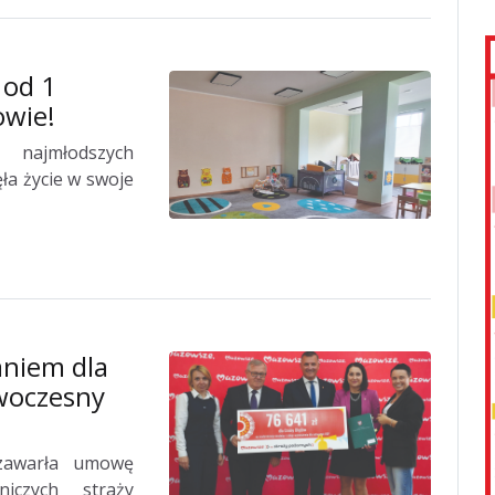
 od 1
owie!
najmłodszych
a życie w swoje
niem dla
owoczesny
zawarła umowę
niczych straży