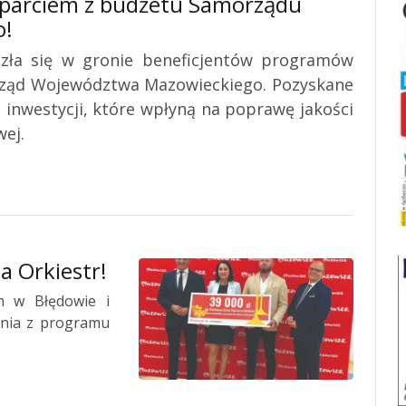
parciem z budżetu Samorządu
o!
zła się w gronie beneficjentów programów
rząd Województwa Mazowieckiego. Pozyskane
 inwestycji, które wpłyną na poprawę jakości
wej.
 Orkiestr!
ch w Błędowie i
ania z programu