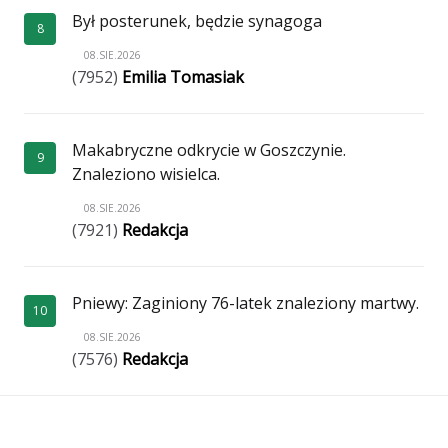
Był posterunek, będzie synagoga
8
08.SIE.2026
(7952)
Emilia Tomasiak
Makabryczne odkrycie w Goszczynie.
9
Znaleziono wisielca.
08.SIE.2026
(7921)
Redakcja
Pniewy: Zaginiony 76-latek znaleziony martwy.
10
08.SIE.2026
(7576)
Redakcja