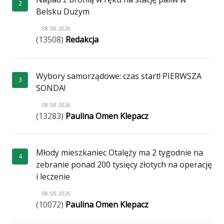
2
Belsku Dużym
08.SIE.2026
(13508)
Redakcja
Wybory samorządowe: czas start! PIERWSZA
3
SONDA!
08.SIE.2026
(13283)
Paulina Omen Klepacz
Młody mieszkaniec Otalęży ma 2 tygodnie na
4
zebranie ponad 200 tysięcy złotych na operację
i leczenie
08.SIE.2026
(10072)
Paulina Omen Klepacz