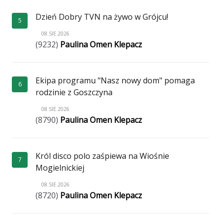
Dzień Dobry TVN na żywo w Grójcu!
5
08.SIE.2026
(9232)
Paulina Omen Klepacz
Ekipa programu "Nasz nowy dom" pomaga
6
rodzinie z Goszczyna
08.SIE.2026
(8790)
Paulina Omen Klepacz
Król disco polo zaśpiewa na Wiośnie
7
Mogielnickiej
08.SIE.2026
(8720)
Paulina Omen Klepacz