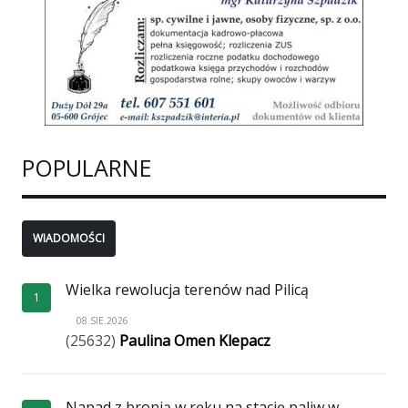
POPULARNE
WIADOMOŚCI
Wielka rewolucja terenów nad Pilicą
1
08.SIE.2026
(25632)
Paulina Omen Klepacz
Napad z bronią w ręku na stację paliw w