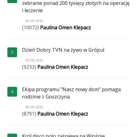
zebranie ponad 200 tysięcy złotych na operację
i leczenie
09.SIE.2026
(10072)
Paulina Omen Klepacz
Dzień Dobry TVN na żywo w Grójcu!
5
09.SIE.2026
(9233)
Paulina Omen Klepacz
Ekipa programu "Nasz nowy dom" pomaga
6
rodzinie z Goszczyna
09.SIE.2026
(8791)
Paulina Omen Klepacz
Król disco polo zaśpiewa na Wiośnie