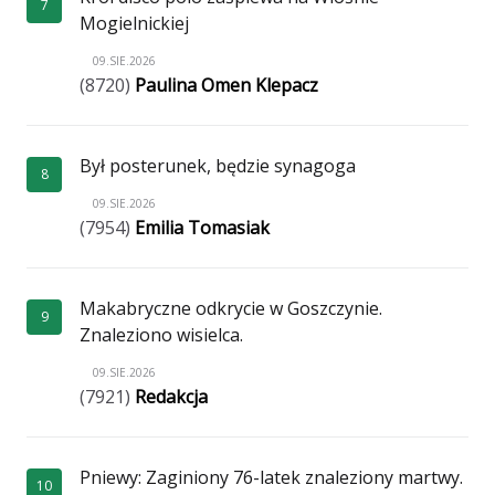
7
Mogielnickiej
09.SIE.2026
(8720)
Paulina Omen Klepacz
Był posterunek, będzie synagoga
8
09.SIE.2026
(7954)
Emilia Tomasiak
Makabryczne odkrycie w Goszczynie.
9
Znaleziono wisielca.
09.SIE.2026
(7921)
Redakcja
Pniewy: Zaginiony 76-latek znaleziony martwy.
10