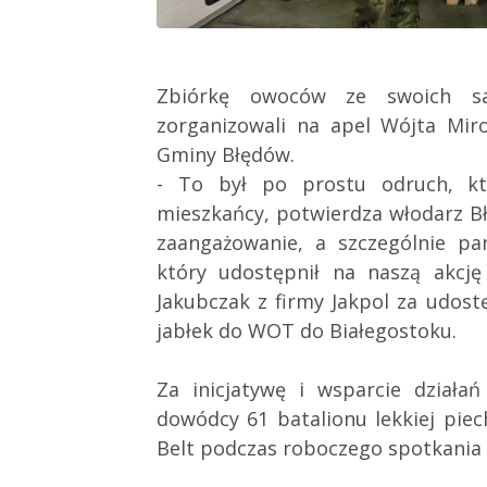
Zbiórkę owoców ze swoich s
zorganizowali na apel Wójta Mir
Gminy Błędów.
- To był po prostu odruch, któ
mieszkańcy, potwierdza włodarz B
zaangażowanie, a szczególnie pa
który udostępnił na naszą akcję
Jakubczak z firmy Jakpol za udost
jabłek do WOT do Białegostoku.
Za inicjatywę i wsparcie dział
dowódcy 61 batalionu lekkiej pie
Belt podczas roboczego spotkania