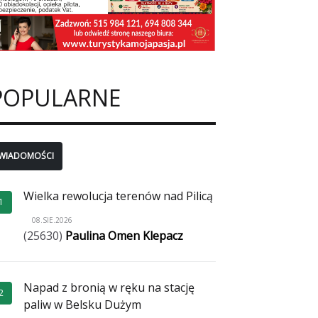
POPULARNE
WIADOMOŚCI
Wielka rewolucja terenów nad Pilicą
1
08.SIE.2026
(25630)
Paulina Omen Klepacz
Napad z bronią w ręku na stację
2
paliw w Belsku Dużym