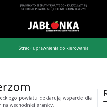
JABŁONKA TO BEZPŁATNY DWUTYGODNIK UKAZUJĄCY SIĘ
NA TERENIE POWIATU GRÓJECKIEGO I GMINY TARCZYN.
Stracił uprawnienia do kierowania
ierzom
eckiego powiatu deklarują wsparcie dla
 na wschodniej granicy.