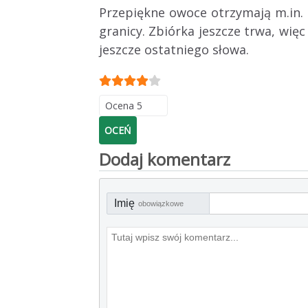
Przepiękne owoce otrzymają m.in. S
granicy. Zbiórka jeszcze trwa, więc
jeszcze ostatniego słowa.
Błędów żołnierzom
Łącznie głosów:
Ocena użytkowników:
4
/
5
Proszę, oceń
Dodaj komentarz
Imię
obowiązkowe