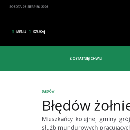
SOBOTA,
08
SIERPIEŃ
2026
MENU
SZUKAJ
Z OSTATNIEJ CHWILI
BŁĘDÓW
Błędów żołn
Mieszkańcy kolejnej gminy grój
służb mundurowych pracujących