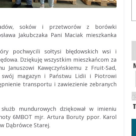
adów, soków i przetworów z borówki
osława Jakubczaka Pani Maciak mieszkanka
ry pochwycili sołtysi błędowskich wsi i
łędowa. Dziękuję wszystkim mieszkańcom za
nu Januszowi Kawęczyńskiemu z Fruit-Sad,
 swój magazyn i Państwu Lidii i Piotrowi
ępnienie transportu i zawiezienie zebranych
ań służb mundurowych dziękował w imieniu
choty 6MBOT mjr. Artura Boruty ppor. Karol
 w Dąbrówce Starej.